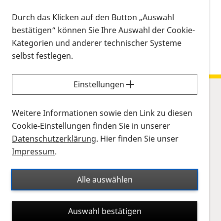
herunterladen
Kalenderinformationen zum Termin
Durch das Klicken auf den Button „Auswahl
bestätigen“ können Sie Ihre Auswahl der Cookie-
Kategorien und anderer technischer Systeme
selbst festlegen.
Einstellungen
Sitemap
Weitere Informationen sowie den Link zu diesen
Netzhauterkrankungen
Cookie-Einstellungen finden Sie in unserer
Leben
Datenschutzerklärung
. Hier finden Sie unser
Forschung
Impressum
.
PRO RETINA
Alle auswählen
Beratung
Regionalgruppen
Auswahl bestätigen