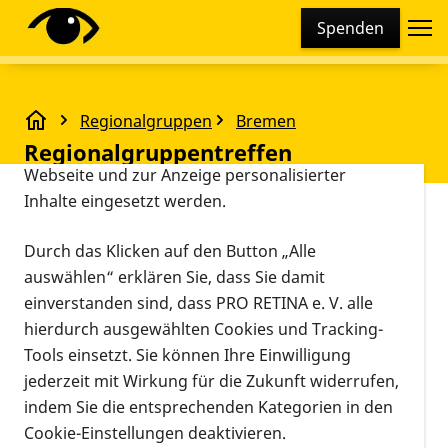
Cookie-Einstellungen
Spenden
Diese Webseite setzt verschiedene Cookies und
Tracking-Tools ein. Dies beinhaltet Cookies und
Tracking-Tools, die für den Betrieb der Webseite
Regionalgruppen
Bremen
technisch notwendig sind, die zu statistischen
Regionalgruppentreffen
Regionalgruppentreffen
Zwecken sowie zur besseren Bedienbarkeit der
Webseite und zur Anzeige personalisierter
Inhalte eingesetzt werden.
Vorlesen
Restaurant Übersee,
Durch das Klicken auf den Button „Alle
18.03.2024, 18:00
Bahnhofsplatz 13, 28196
auswählen“ erklären Sie, dass Sie damit
Veranstaltungsort
Uhr
–
20:00 Uhr
Bremen
einverstanden sind, dass PRO RETINA e. V. alle
Informationen zum Termin
hierdurch ausgewählten Cookies und Tracking-
Tools einsetzt. Sie können Ihre Einwilligung
Informationen und Anmeldung bei
Iris Timmer
jederzeit mit Wirkung für die Zukunft widerrufen,
indem Sie die entsprechenden Kategorien in den
18.03.2024, 18:00 Uhr
–
20:00 Uhr
-
Kalendereintrag
Cookie-Einstellungen deaktivieren.