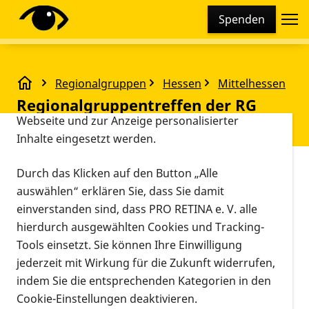
Cookie-Einstellungen
Spenden
Diese Webseite setzt verschiedene Cookies und
Tracking-Tools ein. Dies beinhaltet Cookies und
Tracking-Tools, die für den Betrieb der Webseite
Regionalgruppen
Hessen
Mittelhessen
technisch notwendig sind, die zu statistischen
Regionalgruppentreffen der RG Mittelhessen und K
Regionalgruppentreffen der RG
Zwecken sowie zur besseren Bedienbarkeit der
Webseite und zur Anzeige personalisierter
Mittelhessen und Kassel
Inhalte eingesetzt werden.
Vorlesen
Durch das Klicken auf den Button „Alle
Universitätsklinikum Gießen,
auswählen“ erklären Sie, dass Sie damit
Hörsaal der Augenklinik
einverstanden sind, dass PRO RETINA e. V. alle
Veranstaltungsort
28.10.2023, 11:00
35390 Gießen,
hierdurch ausgewählten Cookies und Tracking-
Uhr
–
14:00 Uhr
Friedrichstraße 18
Tools einsetzt. Sie können Ihre Einwilligung
Informationen zum Termin
jederzeit mit Wirkung für die Zukunft widerrufen,
indem Sie die entsprechenden Kategorien in den
Thema: Neues aus Wissenschaft und Forschung
Cookie-Einstellungen deaktivieren.