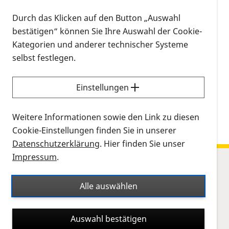
bezüglich Netzhauterkrankungen
Durch das Klicken auf den Button „Auswahl
Referent: Herr Privatdozent Dr. Markus Preising
bestätigen“ können Sie Ihre Auswahl der Cookie-
Kategorien und anderer technischer Systeme
28.10.2023, 11:00 Uhr
–
14:00 Uhr
-
Kalendereintrag
selbst festlegen.
herunterladen
Kalenderinformationen zum Termin
Einstellungen
Weitere Informationen sowie den Link zu diesen
Cookie-Einstellungen finden Sie in unserer
Datenschutzerklärung
. Hier finden Sie unser
Impressum
.
Sitemap
Netzhauterkrankungen
Alle auswählen
Leben
Auswahl bestätigen
Forschung