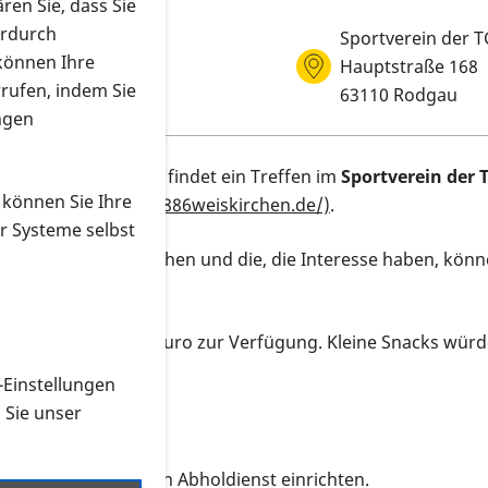
ren Sie, dass Sie
erdurch
Sportverein der T
 können Ihre
Hauptstraße 168
Veranstaltungs
rrufen, indem Sie
63110 Rodgau
ngen
on
11 Uhr bis 16 Uhr
findet ein Treffen im
Sportverein der T
 können Sie Ihre
tt (
https://www.tg1886weiskirchen.de/)
.
r Systeme selbst
 weiterhin Austauschen und die, die Interesse haben, könn
nke gegen ein / zwei Euro zur Verfügung. Kleine Snacks wür
n.
-Einstellungen
n Sie unser
ückmeldung.
n wir einen kleinen Abholdienst einrichten.