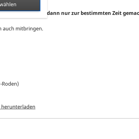
swählen
beten, da der Weg dann nur zur bestimmten Zeit gema
ch auch mitbringen.
r-Roden)
 herunterladen
 Termin