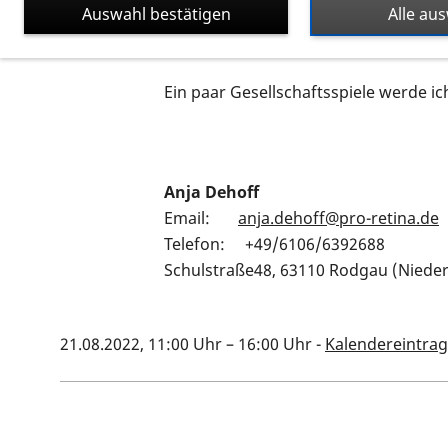
Auswahl bestätigen
Alle au
Hierzu wird auch um Anmeldung ge
Ein paar Gesellschaftsspiele werde i
Anja Dehoff
Email:
anja.dehoff@pro-retina.de
Telefon: +49/6106/6392688
Schulstraße48, 63110 Rodgau (Niede
21.08.2022, 11:00 Uhr
–
16:00 Uhr
-
Kalendereintrag
Kalenderinformationen zum