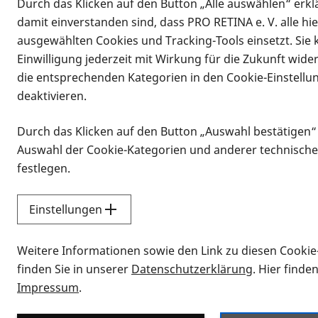
Durch das Klicken auf den Button „Alle auswählen“ erklä
Vorlesen
damit einverstanden sind, dass PRO RETINA e. V. alle hi
ausgewählten Cookies und Tracking-Tools einsetzt. Sie
Einwilligung jederzeit mit Wirkung für die Zukunft wide
21.08.2022, 11:00 Uhr
–
16:00 Uhr
Informationen zum Termin
die entsprechenden Kategorien in den Cookie-Einstellu
deaktivieren.
Am Sonntag, den
21. August 2022
, v
Durch das Klicken auf den Button „Auswahl bestätigen“
Hauptstraße 168, 63110 Rodgau
, sta
Auswahl der Cookie-Kategorien und anderer technische
festlegen.
Hier können wir uns in ruhiger Runde
ausprobieren.
Einstellungen
Der Verein stellt einfache Kaltgeträ
kann etwas für die Gruppe mitbringe
Weitere Informationen sowie den Link zu diesen Cookie
finden Sie in unserer
Datenschutzerklärung
. Hier finde
Hierzu bitte ich um Anmeldung/R
Impressum
.
Auch für den Weg vom Bahnhof könnte