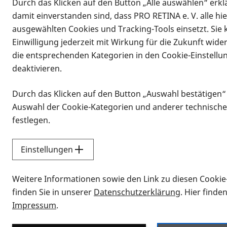
Durch das Klicken auf den Button „Alle auswählen“ erklä
Vorlesen
Alle Daten des Termins
damit einverstanden sind, dass PRO RETINA e. V. alle hi
ausgewählten Cookies und Tracking-Tools einsetzt. Sie
Einwilligung jederzeit mit Wirkung für die Zukunft wide
13.09.2024, 17:00 Uhr
–
19:00 Uhr
die entsprechenden Kategorien in den Cookie-Einstellu
16.11.2024, 15:00 Uhr
–
17:00 Uhr
deaktivieren.
20.03.2025, 18:00 Uhr
–
20:00 Uhr
06.03.2026, 16:00 Uhr
–
18:00 Uhr
Durch das Klicken auf den Button „Auswahl bestätigen“
Informationen zum Termin
Auswahl der Cookie-Kategorien und anderer technische
festlegen.
Wir treffen uns alle drei bis vier Mon
Anreise
Einstellungen
vom Bahnhof Bielefeld Richtung Boul
Weitere Informationen sowie den Link zu diesen Cookie
finden Sie in unserer
Datenschutzerklärung
. Hier finde
Anmeldung bei Melanie Gehrmann
Impressum
.
(01 73) 82 69 31 4