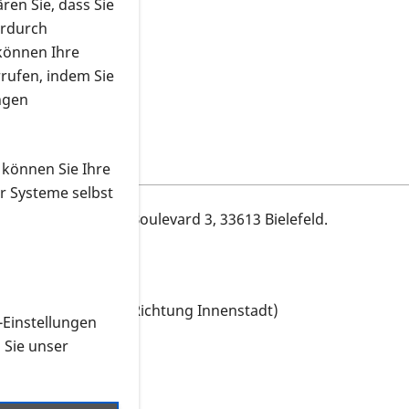
ren Sie, dass Sie
erdurch
 können Ihre
rrufen, indem Sie
ngen
 können Sie Ihre
r Systeme selbst
ate im "The Strike", Boulevard 3, 33613 Bielefeld.
evard gehen (nicht Richtung Innenstadt)
-Einstellungen
n Sie unser