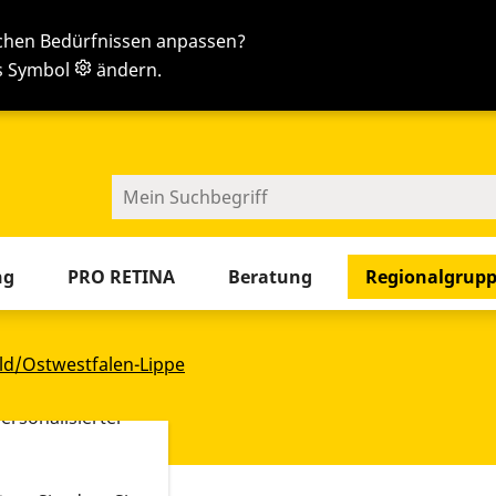
ichen Bedürfnissen anpassen?
as Symbol
ändern.
en
Sie jetzt die Tab-Taste
ng
PRO RETINA
Beratung
Regionalgrup
-Tools ein. Dies
ieb der Webseite
eld/Ostwestfalen-Lippe
 sowie zur
ersonalisierter