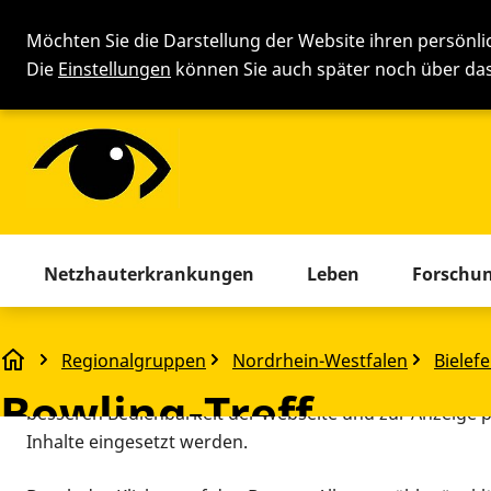
Möchten Sie die Darstellung der Website ihren persönl
Die
Einstellungen
können Sie auch später noch über d
Cookie-Einstellung
Menü mit allen Seiten. Drücken 
Netzhauterkrankungen
Leben
Forschu
Diese Webseite setzt verschiedene Cookies und Tracking
beinhaltet Cookies und Tracking-Tools, die für den Betr
Regionalgruppen
Nordrhein-Westfalen
Bielef
Bowling-Treff
technisch notwendig sind, die zu statistischen Zwecken
Bowling-Treff
besseren Bedienbarkeit der Webseite und zur Anzeige p
Inhalte eingesetzt werden.