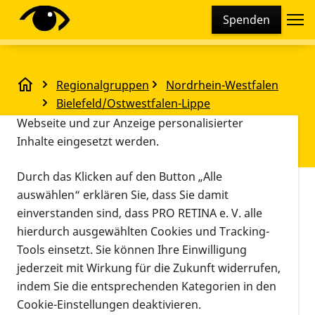
Cookie-Einstellungen
Spenden
Diese Webseite setzt verschiedene Cookies und
Tracking-Tools ein. Dies beinhaltet Cookies und
Tracking-Tools, die für den Betrieb der Webseite
Regionalgruppen
Nordrhein-Westfalen
technisch notwendig sind, die zu statistischen
Sommertreff der RG Bielefeld/OWL
Bielefeld/Ostwestfalen-Lippe
Zwecken sowie zur besseren Bedienbarkeit der
Sommertreff der RG
Webseite und zur Anzeige personalisierter
Inhalte eingesetzt werden.
Bielefeld/OWL
Durch das Klicken auf den Button „Alle
Vorlesen
auswählen“ erklären Sie, dass Sie damit
einverstanden sind, dass PRO RETINA e. V. alle
Bielefeld
12.07.2025, 14:30 Uhr
–
18:00 Uhr
Veranstaltungs
Informationen zum Termin
hierdurch ausgewählten Cookies und Tracking-
Tools einsetzt. Sie können Ihre Einwilligung
jederzeit mit Wirkung für die Zukunft widerrufen,
Auf dem Alpaka- und Lama-Hof erwartet man uns
indem Sie die entsprechenden Kategorien in den
um 14:30 Uhr.
Cookie-Einstellungen deaktivieren.
Nach der Begrüßung werden wir in einem gut