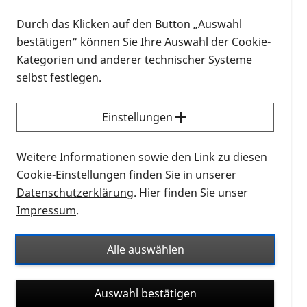
einstündigen Vortrag viel über die den Menschen
Durch das Klicken auf den Button „Auswahl
vertrauensvoll zugewandten Tiere erfahren sowie
bestätigen“ können Sie Ihre Auswahl der Cookie-
die Tiere in naher Umgebung wahrnehmen können.
Kategorien und anderer technischer Systeme
Es folgt danach ein gemeinsames Kaffeetrinken in
selbst festlegen.
uriger aber sicherer Umgebung.
Kosten: 10,00 Euro pro Person
Einstellungen
Anschrift: Schloßstraße 27, 33739 Bielefeld
Weitere Informationen sowie den Link zu diesen
Eure Anmeldungen für unser Sommertreffen richtet
Cookie-Einstellungen finden Sie in unserer
bitte baldmöglich an Hans und Beate wie folgt:
Datenschutzerklärung
. Hier finden Sie unser
1. ob ihr zum Info-Stand am Hauptbahnhof kommt
Impressum
.
2. ob ihr ab dem Lohmannshof euch der Gruppe zur
Weiterfahrt mit dem Bus Nr. 58 anschließt
Alle auswählen
oder
3. ob ihr direkt zum Zielort kommt, siehe die
eingangs genannte Adresse.
Auswahl bestätigen