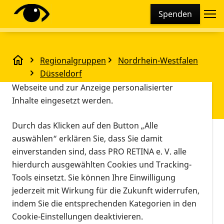
Cookie-Einstellungen
Spenden
Diese Webseite setzt verschiedene Cookies und
Tracking-Tools ein. Dies beinhaltet Cookies und
Tracking-Tools, die für den Betrieb der Webseite
Regionalgruppen
Nordrhein-Westfalen
technisch notwendig sind, die zu statistischen
Runder Tisch gesellschaftliche Teilhabe Düsseldorf
Düsseldorf
Zwecken sowie zur besseren Bedienbarkeit der
Runder Tisch gesellschaftliche
Webseite und zur Anzeige personalisierter
Inhalte eingesetzt werden.
Teilhabe Düsseldorf
Durch das Klicken auf den Button „Alle
Vorlesen
auswählen“ erklären Sie, dass Sie damit
Beim Runden Tisch gesellschaftliche Teilhabe wurde
einverstanden sind, dass PRO RETINA e. V. alle
die umfassende Entwicklung des Düsseldorfer
hierdurch ausgewählten Cookies und Tracking-
Schauspielhauses zu einem barrierefreien Ort
Tools einsetzt. Sie können Ihre Einwilligung
vorgestellt. Dies wird ein langer Prozess, für den
jederzeit mit Wirkung für die Zukunft widerrufen,
Rückmeldungen von Menschen mit Behinderung
indem Sie die entsprechenden Kategorien in den
gewünscht sind.
Cookie-Einstellungen deaktivieren.