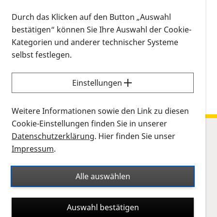
Wer Interesse hat, eventuell in einer Gruppe das
Durch das Klicken auf den Button „Auswahl
Junge Schauspielhaus zu besuchen und
bestätigen“ können Sie Ihre Auswahl der Cookie-
Rückmeldung zur Barrierefreiheit zu geben, meldet
Kategorien und anderer technischer Systeme
sich bitte bei Ute Mansion, Tel. 02 11 / 9 26 93 59
selbst festlegen.
Einstellungen
Weitere Informationen sowie den Link zu diesen
Cookie-Einstellungen finden Sie in unserer
Datenschutzerklärung
. Hier finden Sie unser
Impressum
.
Sitemap
Netzhauterkrankungen
Leben
Alle auswählen
Forschung
Auswahl bestätigen
PRO RETINA