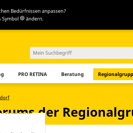
ichen Bedürfnissen anpassen?
as Symbol
ändern.
en
Sie jetzt die Tab-Taste
ng
PRO RETINA
Beratung
Regionalgrup
-Tools ein. Dies
ieb der Webseite
dorf
ldorf
 sowie zur
Forums der Regionalg
ersonalisierter