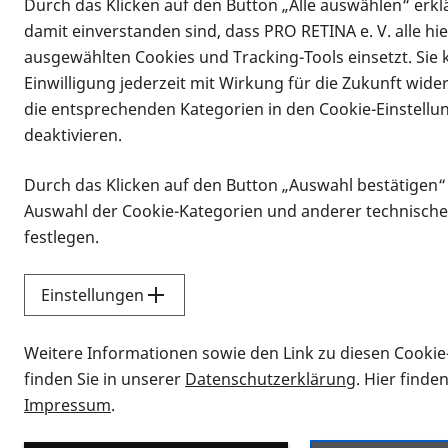
Durch das Klicken auf den Button „Alle auswählen“ erklä
Vorlesen
damit einverstanden sind, dass PRO RETINA e. V. alle hi
06.05.2022, 18:30 Uhr
–
21:00 Uhr
ausgewählten Cookies und Tracking-Tools einsetzt. Sie
Informationen zum Termin
Einwilligung jederzeit mit Wirkung für die Zukunft wide
die entsprechenden Kategorien in den Cookie-Einstellu
Lange haben wir darauf gewartet, end
deaktivieren.
Im Tigges in Düsseldorf-Bilk, Nähe S
Wer spontan dazu kommen möchte, is
Durch das Klicken auf den Button „Auswahl bestätigen“
Auswahl der Cookie-Kategorien und anderer technische
Rückfragen gerne bei Britta per Emai
festlegen.
Ort:
Einstellungen
Gaststätte "Tigges"
Brunnenstraße 1
Weitere Informationen sowie den Link zu diesen Cookie
40223 Düsseldorf
finden Sie in unserer
Datenschutzerklärung
. Hier finde
Impressum
.