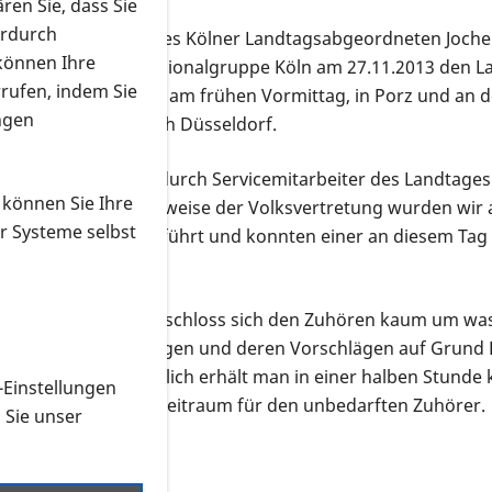
ren Sie, dass Sie
erdurch
Auf Einladung des Kölner Landtagsabgeordneten Joche
 können Ihre
PRO RETINA Regionalgruppe Köln am 27.11.2013 den La
rrufen, indem Sie
Teilnehmer war, am frühen Vormittag, in Porz und an de
ngen
Bus und auf nach Düsseldorf.
Nach Empfang durch Servicemitarbeiter des Landtages
 können Sie Ihre
über die Arbeitsweise der Volksvertretung wurden wir 
r Systeme selbst
Plenarsaales geführt und konnten einer an diesem Tag 
wohnen.
ehreren Rednern erschloss sich den Zuhören kaum um was 
position jeweils dagegen und deren Vorschlägen auf Grund 
de. Selbstverständlich erhält man in einer halben Stunde ke
-Einstellungen
selbst dieser kurze Zeitraum für den unbedarften Zuhörer.
n Sie unser