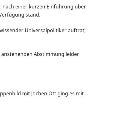
r nach einer kurzen Einführung über
 Verfügung stand.
wissender Universalpolitiker auftrat,
ner anstehenden Abstimmung leider
penbild mit Jochen Ott ging es mit