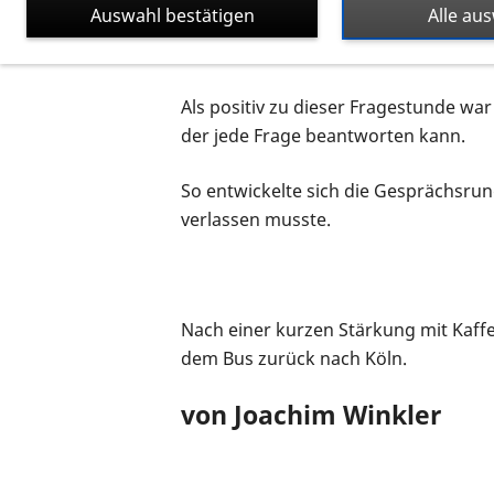
Auswahl bestätigen
Alle au
Danach hatten wir Gelegenheit zu ei
seine Tätigkeit im Landtag und auße
Als positiv zu dieser Fragestunde war
der jede Frage beantworten kann.
So entwickelte sich die Gesprächsrun
verlassen musste.
Nach einer kurzen Stärkung mit Kaff
dem Bus zurück nach Köln.
von Joachim Winkler