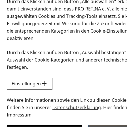
Durch das Klicken auf den Button „Alle auswählen“ erklä
Vorlesen
damit einverstanden sind, dass PRO RETINA e. V. alle hi
ausgewählten Cookies und Tracking-Tools einsetzt. Sie
Einwilligung jederzeit mit Wirkung für die Zukunft wide
die entsprechenden Kategorien in den Cookie-Einstellu
deaktivieren.
Durch das Klicken auf den Button „Auswahl bestätigen“
Auswahl der Cookie-Kategorien und anderer technische
festlegen.
Trotz halbstündigen Zuhörens und m
Einstellungen
doch, aber nur in soweit, das die Op
Mehrheitsverhältnissen abgelehnt wur
Weitere Informationen sowie den Link zu diesen Cookie
des Landtages, aber interessant war 
finden Sie in unserer
Datenschutzerklärung
. Hier finde
Impressum
.