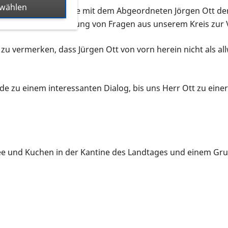
swählen
ner Diskussionsrunde mit dem Abgeordneten Jörgen Ott de
rhalb, zur Beantwortung von Fragen aus unserem Kreis zur
 zu vermerken, dass Jürgen Ott von vorn herein nicht als all
de zu einem interessanten Dialog, bis uns Herr Ott zu ei
ee und Kuchen in der Kantine des Landtages und einem Grup