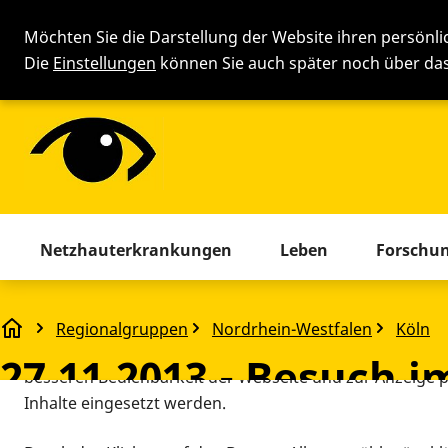
Möchten Sie die Darstellung der Website ihren persönl
Die
Einstellungen
können Sie auch später noch über d
Cookie-Einstellung
Menü mit allen Seiten. Drücken 
Netzhauterkrankungen
Leben
Forschu
Diese Webseite setzt verschiedene Cookies und Tracking
beinhaltet Cookies und Tracking-Tools, die für den Betr
Regionalgruppen
Nordrhein-Westfalen
Köln
27.11.2013 - Besuch im Landtag von NRW
technisch notwendig sind, die zu statistischen Zwecken
27.11.2013 - Besuch 
besseren Bedienbarkeit der Webseite und zur Anzeige p
Inhalte eingesetzt werden.