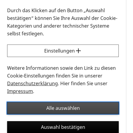
Liebe Mitglieder und Gäste der Regionalgruppe
Durch das Klicken auf den Button „Auswahl
Köln.
bestätigen“ können Sie Ihre Auswahl der Cookie-
Kategorien und anderer technischer Systeme
Zu unserem Treffen am 30. August haben wir für Sie
selbst festlegen.
ein aktuelles und spannendes Thema ausgewählt.
Einstellungen
Schlaganfall: Ursachen, Symptome und
Prävention
Weitere Informationen sowie den Link zu diesen
Cookie-Einstellungen finden Sie in unserer
Als Referent haben wir Herrn Willi Kastenholz von
Datenschutzerklärung
. Hier finden Sie unser
der Selbsthilfegruppe l
„
Schlaganfall
Impressum
.
Selbsthilfegruppe WIR“
eingeladen.
Im Anschluss des Vortrags wird er gerne Ihre
Alle auswählen
Fragen beantworten.
Auswahl bestätigen
Unsere Mitglieder bekommen, wie immer, eine