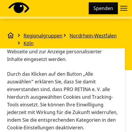
Cookie-Einstellungen
Spenden
Diese Webseite setzt verschiedene Cookies und
Tracking-Tools ein. Dies beinhaltet Cookies und
Tracking-Tools, die für den Betrieb der Webseite
Regionalgruppen
Nordrhein-Westfalen
technisch notwendig sind, die zu statistischen
Regionalgruppentreffen im August 2025
Köln
Zwecken sowie zur besseren Bedienbarkeit der
Regionalgruppentreffen im
Webseite und zur Anzeige personalisierter
Inhalte eingesetzt werden.
August 2025
Durch das Klicken auf den Button „Alle
Vorlesen
auswählen“ erklären Sie, dass Sie damit
einverstanden sind, dass PRO RETINA e. V. alle
Köln
30.08.2025, 13:45 Uhr
–
17:00 Uhr
Veranstaltu
Informationen zum Termin
hierdurch ausgewählten Cookies und Tracking-
Tools einsetzt. Sie können Ihre Einwilligung
jederzeit mit Wirkung für die Zukunft widerrufen,
Treffen der Regionalgruppe Köln im August
indem Sie die entsprechenden Kategorien in den
Cookie-Einstellungen deaktivieren.