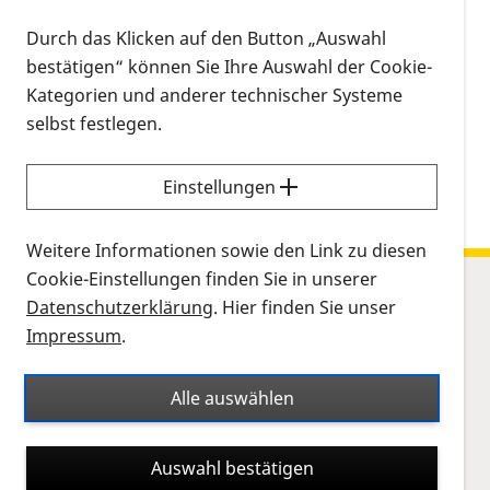
Anmeldung bei Roswitha Karst (0 26 57) / 6 16
Durch das Klicken auf den Button „Auswahl
13.12.2023, 14:00 Uhr
–
17:00 Uhr
-
Kalendereintrag
bestätigen“ können Sie Ihre Auswahl der Cookie-
herunterladen
Kategorien und anderer technischer Systeme
Kalenderinformationen zum Termin
selbst festlegen.
Einstellungen
Weitere Informationen sowie den Link zu diesen
Cookie-Einstellungen finden Sie in unserer
Datenschutzerklärung
. Hier finden Sie unser
Sitemap
Impressum
.
Netzhauterkrankungen
Leben
Alle auswählen
Forschung
PRO RETINA
Auswahl bestätigen