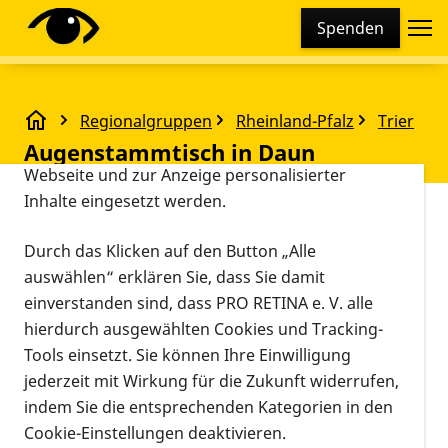
Cookie-Einstellungen
Spenden
Diese Webseite setzt verschiedene Cookies und
Tracking-Tools ein. Dies beinhaltet Cookies und
Tracking-Tools, die für den Betrieb der Webseite
Regionalgruppen
Rheinland-Pfalz
Trier
technisch notwendig sind, die zu statistischen
Augenstammtisch in Daun
Augenstammtisch in Daun
Zwecken sowie zur besseren Bedienbarkeit der
Webseite und zur Anzeige personalisierter
Inhalte eingesetzt werden.
Vorlesen
Hotel
Durch das Klicken auf den Button „Alle
Alfbachquelle
auswählen“ erklären Sie, dass Sie damit
Veranstaltungsort
13.12.2023, 14:00 Uhr
–
17:00
Hörscheider Str.8
einverstanden sind, dass PRO RETINA e. V. alle
Uhr
54550 Darscheid
hierdurch ausgewählten Cookies und Tracking-
Informationen zum Termin
Tools einsetzt. Sie können Ihre Einwilligung
jederzeit mit Wirkung für die Zukunft widerrufen,
Weihnachtsfeier.
indem Sie die entsprechenden Kategorien in den
Cookie-Einstellungen deaktivieren.