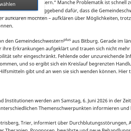
ener deutlich verbessern.“ Manche Problematik ist schnell zu
swählen
k. Dies ist ausschlaggebend dafür, dass die Gemeindesch
er aufklären möchten – aufklären über Möglichkeiten, trotz
önnen.
plus
 von den Gemeindeschwestern
aus Bitburg. Gerade im län
ber ihre Erkrankungen aufgeklärt und trauen sich nicht meh
lität sehr eingeschränkt. Fehlende oder unzureichende Inf
kommen, und so ergibt sich ein Kreislauf begrenzten Handl
Hilfsmitteln gibt und an wen sie sich wenden können. Hier 
d Institutionen werden am Samstag, 6. Juni 2026 in der Zei
unterschiedlichen Themenschwerpunkten informieren und 
etrisberg, Trier, informiert über Durchblutungsstörungen, 
r Therapien, Prognosen, bewährte und neue Behandlungs