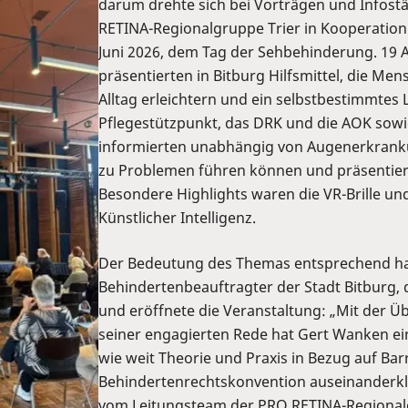
darum drehte sich bei Vorträgen und Infos
RETINA-Regionalgruppe Trier in Kooperatio
Juni 2026, dem Tag der Sehbehinderung. 19 
präsentierten in Bitburg Hilfsmittel, die M
Alltag erleichtern und ein selbstbestimmtes
Pflegestützpunkt, das DRK und die AOK s
informierten unabhängig von Augenerkrank
zu Problemen führen können und präsentier
Besondere Highlights waren die VR-Brille und
Künstlicher Intelligenz.
Der Bedeutung des Themas entsprechend ha
Behindertenbeauftragter der Stadt Bitburg
und eröffnete die Veranstaltung: „Mit der 
seiner engagierten Rede hat Gert Wanken ein
wie weit Theorie und Praxis in Bezug auf Bar
Behindertenrechtskonvention auseinanderkla
vom Leitungsteam der PRO RETINA-Regionalg