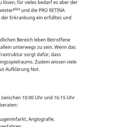
 lösen, für vieles bedarf es aber der
plus
wester
und die PRO RETINA
 der Erkrankung ein erfülltes und
dlichen Bereich leben Betroffene
r allein unterwegs zu sein. Wenn das
rastruktur sorgt dafür, dass
ungsspielraums. Zudem wissen viele
tut Aufklärung Not.
t zwischen 10:00 Uhr und 16:15 Uhr
beraten:
Augeninfarkt, Angiografie,
verfahren.