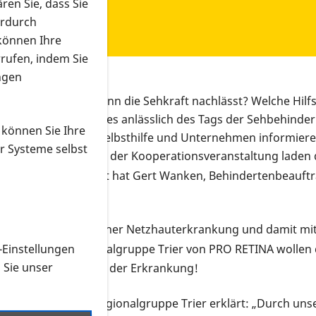
ren Sie, dass Sie
erdurch
 können Ihre
rrufen, indem Sie
ngen
t man sein Leben, wenn die Sehkraft nachlässt? Welche Hilf
der Themen, um die es anlässlich des Tags der Sehbehinde
 können Sie Ihre
erten aus Medizin, Selbsthilfe und Unternehmen informier
r Systeme selbst
ugend in Bitburg. Zu der Kooperationsveranstaltung laden
Die Schirmherrschaft hat Gert Wanken, Behindertenbeauftra
schland leben mit einer Netzhauterkrankung und damit mit
plus
-Einstellungen
n
und die Regionalgruppe Trier von PRO RETINA wollen
n Sie unser
ität beraten – trotz der Erkrankung!
der PRO RETINA Regionalgruppe Trier erklärt: „Durch unse