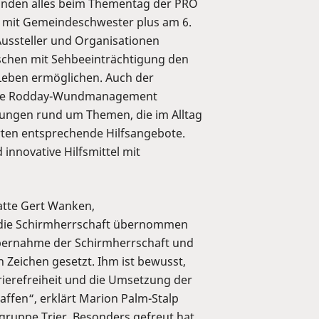
tänden alles beim Thementag der PRO
n mit Gemeindeschwester plus am 6.
Aussteller und Organisationen
enschen mit Sehbeeinträchtigung den
 Leben ermöglichen. Auch der
owie Rodday-Wundmanagement
ungen rund um Themen, die im Alltag
ten entsprechende Hilfsangebote.
 innovative Hilfsmittel mit
tte Gert Wanken,
, die Schirmherrschaft übernommen
Übernahme der Schirmherrschaft und
 Zeichen gesetzt. Ihm ist bewusst,
rierefreiheit und die Umsetzung der
ffen“, erklärt Marion Palm-Stalp
ruppe Trier. Besonders gefreut hat