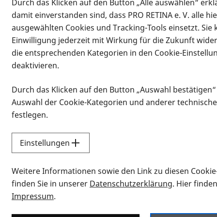
Durch das Klicken auf den Button „Alle auswählen“ erklä
Stadt Bitburg
damit einverstanden sind, dass PRO RETINA e. V. alle hi
ausgewählten Cookies und Tracking-Tools einsetzt. Sie
Einwilligung jederzeit mit Wirkung für die Zukunft wide
die entsprechenden Kategorien in den Cookie-Einstellu
Vorlesen
deaktivieren.
Trier/Bitburg, Mai 2026. Wie gestalte
kompetent beraten? Das sind einige 
Durch das Klicken auf den Button „Auswahl bestätigen“
in Bitburg geht. Expertinnen und Exp
Auswahl der Cookie-Kategorien und anderer technische
Angehörigen ab 10 Uhr im Haus der J
festlegen.
plus
und die Gemeindeschwester
ein. 
übernommen.
Einstellungen
Rund 7,5 Millionen Menschen in Deut
Weitere Informationen sowie den Link zu diesen Cookie
Augenlichts. Die Gemeindeschwester
finden Sie in unserer
Datenschutzerklärung
. Hier finde
gemeinsam für ein Plus an Lebensqual
Impressum
.
Marion Palm-Stalp vom Leitungsteam 