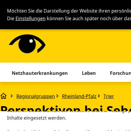
Möchten Sie die Darstellung der Website ihren persönl
Die
Einstellungen
können Sie auch später noch über d
Cookie-Einstellung
Menü mit allen Seiten. Drücken 
Netzhauterkrankungen
Leben
Forschu
Diese Webseite setzt verschiedene Cookies und Tracking
beinhaltet Cookies und Tracking-Tools, die für den Betr
Regionalgruppen
Rheinland-Pfalz
Trier
Perspektiven bei Seheinschränkung und Blindheit The
technisch notwendig sind, die zu statistischen Zwecken
Perspektiven bei Se
besseren Bedienbarkeit der Webseite und zur Anzeige p
Inhalte eingesetzt werden.
unter der Schirmher