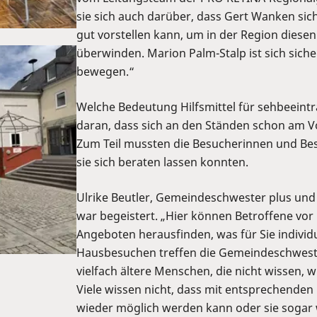
sie sich auch darüber, dass Gert Wanken si
gut vorstellen kann, um in der Region diese
überwinden. Marion Palm-Stalp ist sich sich
bewegen.“
Welche Bedeutung Hilfsmittel für sehbeeintr
daran, dass sich an den Ständen schon am V
Zum Teil mussten die Besucherinnen und Bes
sie sich beraten lassen konnten.
Ulrike Beutler, Gemeindeschwester plus und
war begeistert. „Hier können Betroffene vor 
Angeboten herausfinden, was für Sie individuel
Hausbesuchen treffen die Gemeindeschwester
vielfach ältere Menschen, die nicht wissen, w
Viele wissen nicht, dass mit entsprechenden 
wieder möglich werden kann oder sie sogar w