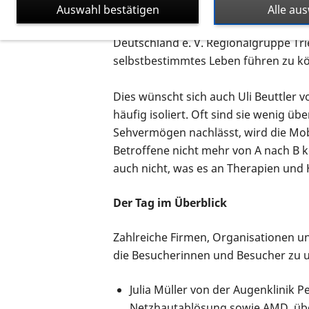
konnten wir den Alltag vieler Betroff
Auswahl bestätigen
Alle au
Kooperation mit einem guten Netzwer
Deutschland e. V. Regionalgruppe Tri
selbstbestimmtes Leben führen zu k
Dies wünscht sich auch Uli Beuttler
häufig isoliert. Oft sind sie wenig ü
Sehvermögen nachlässt, wird die Mobi
Betroffene nicht mehr von A nach B 
auch nicht, was es an Therapien und 
Der Tag im Überblick
Zahlreiche Firmen, Organisationen un
die Besucherinnen und Besucher zu 
Julia Müller von der Augenklinik P
Netzhautablösung sowie AMD, übe