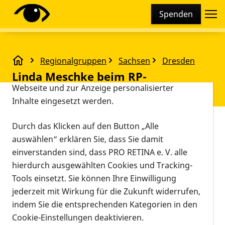
Cookie-Einstellungen
Spenden
Diese Webseite setzt verschiedene Cookies und
Tracking-Tools ein. Dies beinhaltet Cookies und
Tracking-Tools, die für den Betrieb der Webseite
Regionalgruppen
Sachsen
Dresden
technisch notwendig sind, die zu statistischen
Linda Meschke beim RP-Beraterseminar
Linda Meschke beim RP-
Zwecken sowie zur besseren Bedienbarkeit der
Webseite und zur Anzeige personalisierter
Beraterseminar
Inhalte eingesetzt werden.
Vorlesen
Durch das Klicken auf den Button „Alle
auswählen“ erklären Sie, dass Sie damit
einverstanden sind, dass PRO RETINA e. V. alle
hierdurch ausgewählten Cookies und Tracking-
Tools einsetzt. Sie können Ihre Einwilligung
jederzeit mit Wirkung für die Zukunft widerrufen,
indem Sie die entsprechenden Kategorien in den
Cookie-Einstellungen deaktivieren.