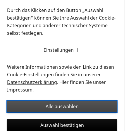
Auch in 2025 wird es zwei RP Patientenseminare
Durch das Klicken auf den Button „Auswahl
geben.
bestätigen“ können Sie Ihre Auswahl der Cookie-
Termin in Saulgrub: 10.4.-13.4.2025, Termin in
Kategorien und anderer technischer Systeme
Timmendorf im Spätherbst wird noch bekannt
selbst festlegen.
gegeben.
Einstellungen
Zielgruppe:
Personen, die von einer Retinitis
pigmentosa (RP) betroffen sind, Partner oder
Weitere Informationen sowie den Link zu diesen
Partnerinnen oder Angehörige
Cookie-Einstellungen finden Sie in unserer
Datenschutzerklärung
. Hier finden Sie unser
Inhalte:
Neues aus der Wissenschaft und
Impressum
.
Forschung und zu Therapiemöglichkeiten,
Unterstützung bei der Krankheitsbewältigung und
Stärkung der Resilienz (Fachvorträge und
Alle auswählen
workshops), Informationen zur Ernährung und
Hilfsmitteln, Bunter Abend
Auswahl bestätigen