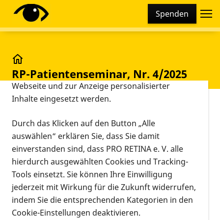
Cookie-Einstellungen
Spenden
Diese Webseite setzt verschiedene Cookies und
Tracking-Tools ein. Dies beinhaltet Cookies und
Tracking-Tools, die für den Betrieb der Webseite
technisch notwendig sind, die zu statistischen
RP-Patientenseminar, Nr. 4/2025
RP-Patientenseminar, Nr. 4/2025
Zwecken sowie zur besseren Bedienbarkeit der
Webseite und zur Anzeige personalisierter
Inhalte eingesetzt werden.
Vorlesen
Aura Hotel
Durch das Klicken auf den Button „Alle
Saulgrub
auswählen“ erklären Sie, dass Sie damit
Alte
einverstanden sind, dass PRO RETINA e. V. alle
Römerstraße
hierdurch ausgewählten Cookies und Tracking-
Veranstaltungsort
41
Tools einsetzt. Sie können Ihre Einwilligung
10.04.2025, 15:00 Uhr
–
82442
jederzeit mit Wirkung für die Zukunft widerrufen,
13.04.2025, 13:00 Uhr
Saulgrub
indem Sie die entsprechenden Kategorien in den
Informationen zum Termin
Cookie-Einstellungen deaktivieren.