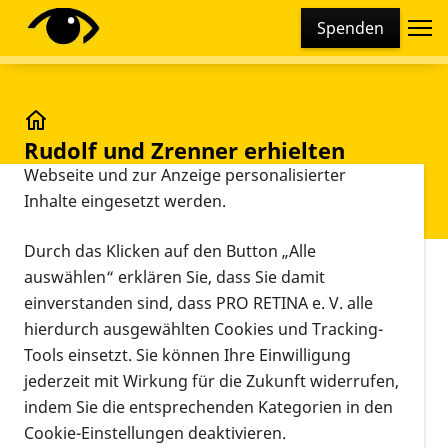
Cookie-Einstellungen
Spenden
Diese Webseite setzt verschiedene Cookies und
Tracking-Tools ein. Dies beinhaltet Cookies und
Tracking-Tools, die für den Betrieb der Webseite
technisch notwendig sind, die zu statistischen
Rudolf und Zrenner erhielten den "Innovation Awar
Rudolf und Zrenner erhielten
Zwecken sowie zur besseren Bedienbarkeit der
den "Innovation Award" der
Webseite und zur Anzeige personalisierter
Inhalte eingesetzt werden.
Euretina
Durch das Klicken auf den Button „Alle
Vorlesen
auswählen“ erklären Sie, dass Sie damit
einverstanden sind, dass PRO RETINA e. V. alle
Rudolf und Zrenner erhielten den
hierdurch ausgewählten Cookies und Tracking-
"Innovation Award" der Euretina
Tools einsetzt. Sie können Ihre Einwilligung
jederzeit mit Wirkung für die Zukunft widerrufen,
[Prof] Rudolf und [Prof] Zrenner sind auf dem 11.
indem Sie die entsprechenden Kategorien in den
Euretina-Kongress, der Ende Mai in London
Cookie-Einstellungen deaktivieren.