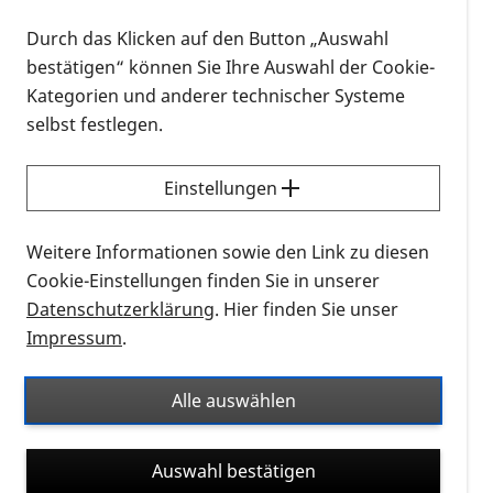
stattfand, mit dem erstmals vergebenen "<pan
lang="en">Innovation Award" ausgezeichnet
Durch das Klicken auf den Button „Auswahl
worden.
bestätigen“ können Sie Ihre Auswahl der Cookie-
Kategorien und anderer technischer Systeme
Den 1. Preis hat die
Jury
unter dem Vorsitz von
selbst festlegen.
[Prof] Einar Stefansson [Prof] Martin Rudolf von der
Universitätsaugenklinik Lübeck (Translationale
Einstellungen
AMD-Forschungsgruppe) zuerkannt. Ausgezeichnet
wurden Rudolfs Forschungen zur Entwicklung
Weitere Informationen sowie den Link zu diesen
neuartiger Arzneimittelkandidaten zur Prävention
Cookie-Einstellungen finden Sie in unserer
und Therapie von AMD.
Datenschutzerklärung
. Hier finden Sie unser
Impressum
.
[Prof] Eberhart Zrenner, emeritierter Direktor des
Forschungsinstituts für Augenheilkunde an der
Universitätsaugenklinik Tübingen und Gründer des
Alle auswählen
Unternehmens Retina Implant AG, erhielt den 2.
Preis für seine Arbeiten auf dem Gebiet des
Auswahl bestätigen
subretinalen Netzhautimplantats, das Retinitis-