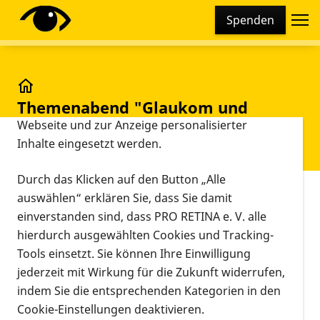
Cookie-Einstellungen
Spenden
Diese Webseite setzt verschiedene Cookies und
Tracking-Tools ein. Dies beinhaltet Cookies und
Tracking-Tools, die für den Betrieb der Webseite
technisch notwendig sind, die zu statistischen
Themenabend "Glaukom und Augendruck bei kurzsi
Themenabend "Glaukom und
Zwecken sowie zur besseren Bedienbarkeit der
Augendruck bei kurzsichtigen
Webseite und zur Anzeige personalisierter
Inhalte eingesetzt werden.
Menschen“, Nr. 42/2022
Durch das Klicken auf den Button „Alle
Vorlesen
auswählen“ erklären Sie, dass Sie damit
einverstanden sind, dass PRO RETINA e. V. alle
28.04.2022, 19:00 Uhr
–
20:30 Uhr
Veranst
Informationen zum Termin
hierdurch ausgewählten Cookies und Tracking-
Tools einsetzt. Sie können Ihre Einwilligung
jederzeit mit Wirkung für die Zukunft widerrufen,
Zielgruppe und Inhalte
indem Sie die entsprechenden Kategorien in den
Die
Cookie-Einstellungen deaktivieren.
höhere Kurzsichtigkeit
ist ein Risikofaktor für