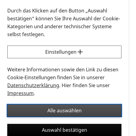
das Entwickeln eines Glaukoms. Kurzsichtige ab
Durch das Klicken auf den Button „Auswahl
minus 5 Dioptrien erkrankten unabhängig vom
bestätigen“ können Sie Ihre Auswahl der Cookie-
Augeninnendruck eher an einem Glaukom als
Kategorien und anderer technischer Systeme
Normalsichtige.
selbst festlegen.
Über das Krankheitsbild und die
Therapiemöglichkeiten referiert
Dr. Bogdan
Voykov, Universitäts-Augenklinik Tübingen.
Einstellungen
Format
Weitere Informationen sowie den Link zu diesen
Cookie-Einstellungen finden Sie in unserer
Die Veranstaltung wird über die digitale Plattform
Datenschutzerklärung
. Hier finden Sie unser
Zoom durchgeführt und dauert etwa 90 Minuten.
Impressum
.
Eine Teilnahme ist auch telefonisch möglich. Um
einen intensiven Austausch zu ermöglichen, sind die
Alle auswählen
Plätze begrenzt. Die Einwahldaten erhalten Sie nach
Anmeldung.
Auswahl bestätigen
Anmeldung