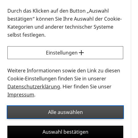
Regensburg vom 13. August 2010, über die wir an
dieser Stelle gerne informieren wollen.
Durch das Klicken auf den Button „Auswahl
bestätigen“ können Sie Ihre Auswahl der Cookie-
Die Netzhaut des menschlichen Auges besteht –
Kategorien und anderer technischer Systeme
neben einer Vielzahl anderer Zellen – aus
selbst festlegen.
lichtempfindlichen Sehzellen, von denen etwa 120
Millionen Stäbchen- und rund sechs Millionen
Einstellungen
Zapfen sind. Diese lichtempfindlichen Sehzellen
nehmen Lichtreize wahr und wandeln sie in
Weitere Informationen sowie den Link zu diesen
elektrische Impulse um, die dann wiederum im
Cookie-Einstellungen finden Sie in unserer
Gehirn zur eigentlichen Sehwahrnehmung
Datenschutzerklärung
. Hier finden Sie unser
verarbeitet werden.
Impressum
.
Defekte in Stäbchen- und Zapfenzellen sind als
Alle auswählen
erbliche Netzhauterkrankungen bekannt und
können zu einer fortschreitenden Erblindung
führen. Bislang war jedoch nur in Ansätzen bekannt,
Auswahl bestätigen
wie die Produktion von Proteinen in den Sehzellen