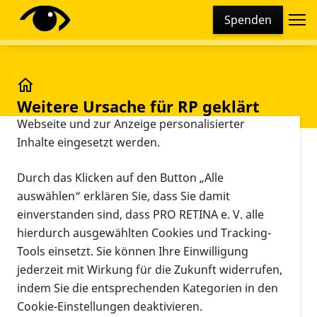
Cookie-Einstellungen
Spenden
Diese Webseite setzt verschiedene Cookies und
Tracking-Tools ein. Dies beinhaltet Cookies und
Tracking-Tools, die für den Betrieb der Webseite
technisch notwendig sind, die zu statistischen
Weitere Ursache für RP geklärt
Weitere Ursache für RP geklärt
Zwecken sowie zur besseren Bedienbarkeit der
Webseite und zur Anzeige personalisierter
Inhalte eingesetzt werden.
Vorlesen
Durch das Klicken auf den Button „Alle
Ursache für erbliche
auswählen“ erklären Sie, dass Sie damit
Netzhauterkrankung geklärt:
einverstanden sind, dass PRO RETINA e. V. alle
Regensburger Wissenschaftler
hierdurch ausgewählten Cookies und Tracking-
entschlüsseln Mechanismus der
Tools einsetzt. Sie können Ihre Einwilligung
Genablesung in Sehzellen
jederzeit mit Wirkung für die Zukunft widerrufen,
indem Sie die entsprechenden Kategorien in den
titelt eine Pressemitteilung der Universität
Cookie-Einstellungen deaktivieren.