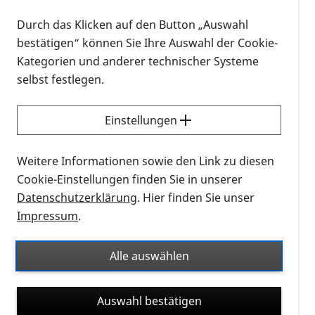
Wir können Ihnen mitteilen, dass das IOB und die
Durch das Klicken auf den Button „Auswahl
Augenklinik des Universitätsspitals Basel an einer
bestätigen“ können Sie Ihre Auswahl der Cookie-
Gentherapiestudie zu XLRP bedingt durch einen
Kategorien und anderer technischer Systeme
Defekt am RPGR beteiligt sein werden.
selbst festlegen.
Zur Anwendung kommt dabei AAV5-RPGR
Einstellungen
(botaretigene sparoparvovec) von der Firma
MeiraGTX.
Weitere Informationen sowie den Link zu diesen
Beginnen wird die Studie Ende 2022 in Basel (CH).
Cookie-Einstellungen finden Sie in unserer
Datenschutzerklärung
. Hier finden Sie unser
Gesucht werden noch männliche Teilnehmer ab 18
Impressum
.
Jahren.
Alle auswählen
Auch Teilnehmer aus Deutschland sind willkommen.
Es wird allerdings notwendig sein, zu einigen
Auswahl bestätigen
mehrstündigen Visiten in Basel anwesend zu sein.