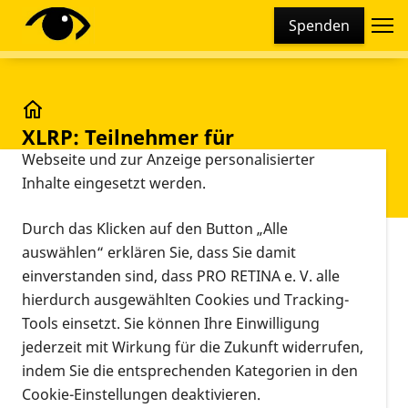
Cookie-Einstellungen
Spenden
Diese Webseite setzt verschiedene Cookies und
Tracking-Tools ein. Dies beinhaltet Cookies und
Tracking-Tools, die für den Betrieb der Webseite
technisch notwendig sind, die zu statistischen
XLRP: Teilnehmer für Gentherapiestudie in Basel ge
XLRP: Teilnehmer für
Zwecken sowie zur besseren Bedienbarkeit der
Gentherapiestudie in Basel
Webseite und zur Anzeige personalisierter
Inhalte eingesetzt werden.
gesucht
Durch das Klicken auf den Button „Alle
Vorlesen
auswählen“ erklären Sie, dass Sie damit
Newsletter zum Anhören
einverstanden sind, dass PRO RETINA e. V. alle
hierdurch ausgewählten Cookies und Tracking-
Tools einsetzt. Sie können Ihre Einwilligung
00:00
04:04
jederzeit mit Wirkung für die Zukunft widerrufen,
indem Sie die entsprechenden Kategorien in den
Liebe PRO RETINA Interessenten!
Cookie-Einstellungen deaktivieren.