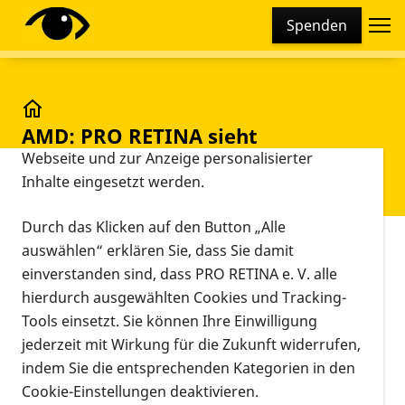
Cookie-Einstellungen
Spenden
Diese Webseite setzt verschiedene Cookies und
Tracking-Tools ein. Dies beinhaltet Cookies und
Tracking-Tools, die für den Betrieb der Webseite
technisch notwendig sind, die zu statistischen
AMD: PRO RETINA sieht Kostenträger und Leistungse
AMD: PRO RETINA sieht
Zwecken sowie zur besseren Bedienbarkeit der
Kostenträger und
Webseite und zur Anzeige personalisierter
Inhalte eingesetzt werden.
Leistungserbringer in der Pflicht
Durch das Klicken auf den Button „Alle
Vorlesen
auswählen“ erklären Sie, dass Sie damit
einverstanden sind, dass PRO RETINA e. V. alle
AMD: PRO RETINA sieht
hierdurch ausgewählten Cookies und Tracking-
Kostenträger und
Tools einsetzt. Sie können Ihre Einwilligung
Leistungserbringer in der Pflicht
jederzeit mit Wirkung für die Zukunft widerrufen,
indem Sie die entsprechenden Kategorien in den
Nachstehend eine aktuelle Pressemeldung der PRO
Cookie-Einstellungen deaktivieren.