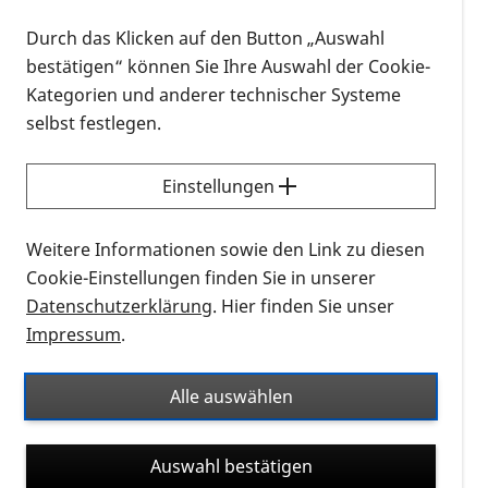
RETINA zur Verlaufskontrolle bei AMD:
Durch das Klicken auf den Button „Auswahl
Kostenträger und Leistungserbringer in der Pflicht -
bestätigen“ können Sie Ihre Auswahl der Cookie-
Teure Verlaufskontrolle für Patienten mit einer
Kategorien und anderer technischer Systeme
chronischen Makuladegeneration
selbst festlegen.
Die augenärztlichen Fachgesellschaften in
Einstellungen
Deutschland haben im November 2014 eine
aktualisierte Stellungnahme zur Therapiestrategie
Weitere Informationen sowie den Link zu diesen
bei der Behandlung der feuchten Altersabhängigen
Cookie-Einstellungen finden Sie in unserer
Makula-Degeneration (AMD) veröffentlicht.
Datenschutzerklärung
. Hier finden Sie unser
Impressum
.
PRO RETINA Deutschland e. V. als
Selbsthilfevereinigung von Menschen mit
Netzhautdegenerationen begrüßt diese klaren
Alle auswählen
Darstellungen und Empfehlungen auf der Basis
wissenschaftlicher Erkenntnisse.
Auswahl bestätigen