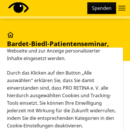
Cookie-Einstellungen
Spenden
Diese Webseite setzt verschiedene Cookies und
Tracking-Tools ein. Dies beinhaltet Cookies und
Tracking-Tools, die für den Betrieb der Webseite
technisch notwendig sind, die zu statistischen
Bardet-Biedl-Patientenseminar, Nr. 1/2023
Bardet-Biedl-Patientenseminar,
Zwecken sowie zur besseren Bedienbarkeit der
Nr. 1/2023
Webseite und zur Anzeige personalisierter
Inhalte eingesetzt werden.
Vorlesen
Durch das Klicken auf den Button „Alle
President Hotel
auswählen“ erklären Sie, dass Sie damit
Bonn
einverstanden sind, dass PRO RETINA e. V. alle
Clemens-August-
hierdurch ausgewählten Cookies und Tracking-
Veranstaltungsort
12.05.2023, 14:00 Uhr
–
Str. 32-36
Tools einsetzt. Sie können Ihre Einwilligung
14.05.2023, 15:00 Uhr
53115 Bonn
jederzeit mit Wirkung für die Zukunft widerrufen,
Informationen zum Termin
indem Sie die entsprechenden Kategorien in den
Cookie-Einstellungen deaktivieren.