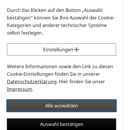
Vom 12.05 – 14.05.2023 findet das nächstes Bardet-
Biedl-Patientenseminar im President Hotel in Bonn
Durch das Klicken auf den Button „Auswahl
stattfinden. Es gibt ein sehr umfangreiches
bestätigen“ können Sie Ihre Auswahl der Cookie-
Programm inklusive einem ganztägigen Aufenthalt
Kategorien und anderer technischer Systeme
in der Uniklinik Bonn.
selbst festlegen.
Aber auch diesmal wird genügend Zeit vorhanden
Einstellungen
sein, um sich in gemütlicher Atmosphäre
auszutauschen und kennenzulernen.
Weitere Informationen sowie den Link zu diesen
Am Freitag werden wir einen ausgiebigen Vortrag
Cookie-Einstellungen finden Sie in unserer
zur schulischen und beruflichen Fördermöglichkeit
Datenschutzerklärung
. Hier finden Sie unser
hören. Für alle sehr informativ, die sich auch für eine
Impressum
.
Unterbringung im Internat interessieren, bzw. einen
Schulabschluss und/oder Ausbildung in einem
Alle auswählen
Berufskolleg / Berufsbildungswerk anstreben.
Der Samstag wird ganz im Zeichen der Forschung
Auswahl bestätigen
und Medizin stehen. Wir werden den ganzen Tag in