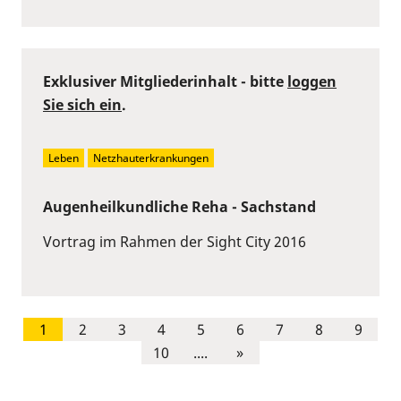
Exklusiver Mitgliederinhalt - bitte
loggen
Sie sich ein
.
Leben
Netzhauterkrankungen
Augenheilkundliche Reha - Sachstand
Vortrag im Rahmen der Sight City 2016
1
2
3
4
5
6
7
8
9
10
....
»