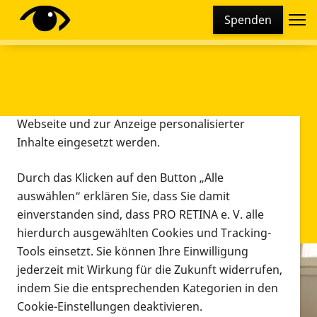
Cookie-Einstellungen
Spenden
Diese Webseite setzt verschiedene Cookies und
Tracking-Tools ein. Dies beinhaltet Cookies und
Tracking-Tools, die für den Betrieb der Webseite
technisch notwendig sind, die zu statistischen
Zwecken sowie zur besseren Bedienbarkeit der
Webseite und zur Anzeige personalisierter
Inhalte eingesetzt werden.
Durch das Klicken auf den Button „Alle
auswählen“ erklären Sie, dass Sie damit
einverstanden sind, dass PRO RETINA e. V. alle
hierdurch ausgewählten Cookies und Tracking-
Tools einsetzt. Sie können Ihre Einwilligung
jederzeit mit Wirkung für die Zukunft widerrufen,
Infomaterial
indem Sie die entsprechenden Kategorien in den
Infomaterial
Cookie-Einstellungen deaktivieren.