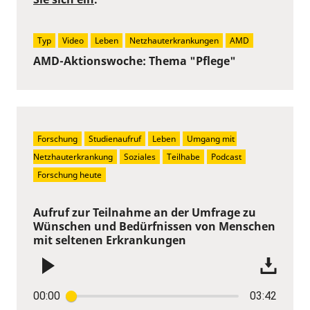
Typ
Video
Leben
Netzhauterkrankungen
AMD
AMD-Aktionswoche: Thema "Pflege"
Forschung
Studienaufruf
Leben
Umgang mit 
Netzhauterkrankung
Soziales
Teilhabe
Podcast
Forschung heute
Aufruf zur Teilnahme an der Umfrage zu
Wünschen und Bedürfnissen von Menschen
mit seltenen Erkrankungen
00:00
03:42