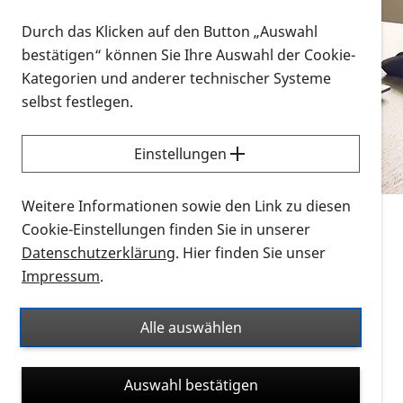
Vorlesen
Durch das Klicken auf den Button „Auswahl
bestätigen“ können Sie Ihre Auswahl der Cookie-
Alle Infomaterialien in verschiedenen
Kategorien und anderer technischer Systeme
Formaten an einem Ort
selbst festlegen.
Sie möchten wissen, wie Sie nach Infonmaterial
suchen und dieses bestellen bzw. herunterladen
Einstellungen
können? Schauen Sie sich die
Erklärvideos zum
Thema Infomaterial auf der PRO RETINA-Website
Weitere Informationen sowie den Link zu diesen
für blinde und sehbehinderte Menschen an.
Cookie-Einstellungen finden Sie in unserer
Datenschutzerklärung
. Hier finden Sie unser
Auf dieser Seite finden Sie sämtliches Infomaterial
Impressum
.
der PRO RETINA in all seinen Formaten an einem
Ort. Nutzen Sie den Formatfilter, um ausschließlich
Alle auswählen
nach Flyern und Broschüren, Audios oder Videos zu
suchen. Die meisten Flyer und Broschüren werden in
Auswahl bestätigen
verschiedenen Formaten angeboten: zur