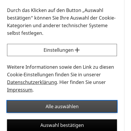
Plattform, um die Vielfalt im Gesundheitswesen zu
Durch das Klicken auf den Button „Auswahl
thematisieren. Im Mittelpunkt stehen Facetten von
bestätigen“ können Sie Ihre Auswahl der Cookie-
Diversität wie Geschlecht, Alter, sexuelle
Kategorien und anderer technischer Systeme
Orientierung, ethnische Herkunft, Religion und
selbst festlegen.
Weltanschauung, Behinderung oder soziale
Herkunft. Expert:innen aus Wissenschaft,
Einstellungen
Forschung, Lehre und Praxis diskutieren Strategien
zur Förderung von Diversität und den Zugang zur
Gesundheitsversorgung. Gleichzeitig soll die
Weitere Informationen sowie den Link zu diesen
Veranstaltung den Austausch und die
Cookie-Einstellungen finden Sie in unserer
Zusammenarbeit zwischen Akteur:innen im
Datenschutzerklärung
. Hier finden Sie unser
Gesundheitswesen fördern und so eine inklusive
Impressum
.
Versorgung unterstützen.
Alle auswählen
24.02.2026, 09:00 Uhr
-
Kalendereintrag
herunterladen
Kalenderinformationen zum Termin
Auswahl bestätigen