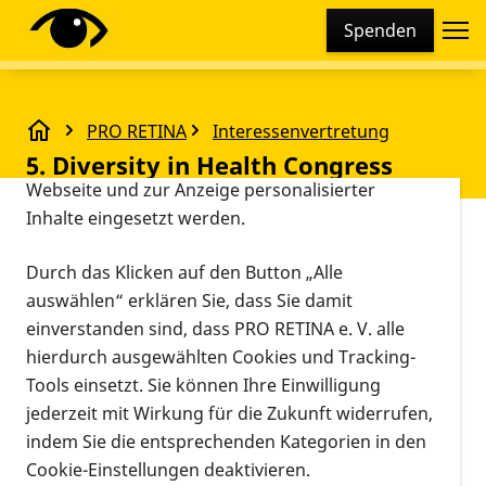
Cookie-Einstellungen
Spenden
Diese Webseite setzt verschiedene Cookies und
Tracking-Tools ein. Dies beinhaltet Cookies und
Tracking-Tools, die für den Betrieb der Webseite
PRO RETINA
Interessenvertretung
technisch notwendig sind, die zu statistischen
5. Diversity in Health Congress
5. Diversity in Health Congress
Zwecken sowie zur besseren Bedienbarkeit der
Webseite und zur Anzeige personalisierter
Inhalte eingesetzt werden.
Vorlesen
Online
Durch das Klicken auf den Button „Alle
24.02.2026, 09:00 Uhr
Veranstaltung
Informationen zum Termin
auswählen“ erklären Sie, dass Sie damit
einverstanden sind, dass PRO RETINA e. V. alle
Vielfalt im Gesundheitswesen - Gesundheit
hierdurch ausgewählten Cookies und Tracking-
für alle
Tools einsetzt. Sie können Ihre Einwilligung
jederzeit mit Wirkung für die Zukunft widerrufen,
Am 24.02.2026 nimmt die Interessenvertretung von
indem Sie die entsprechenden Kategorien in den
PRO RETINA Deutschland e.V. am 5. Diversity in
Cookie-Einstellungen deaktivieren.
Health Congress teil. Der Kongress bietet eine