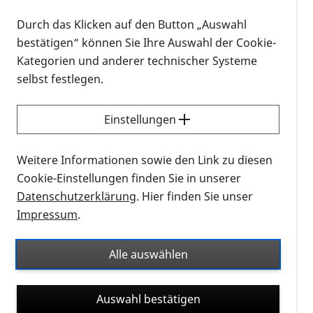
30.08.2025, 15:00 Uhr
–
17:00 Uhr
Durch das Klicken auf den Button „Auswahl
27.09.2025, 15:00 Uhr
–
17:00 Uhr
bestätigen“ können Sie Ihre Auswahl der Cookie-
Karlsruhe
25.10.2025, 15:00 Uhr
–
17:00 Uhr
Veranstaltungso
Kategorien und anderer technischer Systeme
Informationen zum Termin
selbst festlegen.
Einstellungen
Weitere Informationen sowie den Link zu diesen
Cookie-Einstellungen finden Sie in unserer
Datenschutzerklärung
. Hier finden Sie unser
Impressum
.
Alle auswählen
Logo Junges Forum Karlsruhe
Auswahl bestätigen
Monatliches Treffen des Jungen Forum Karlsruhe.