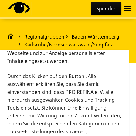
Cookie-Einstellungen
Spenden
Diese Webseite setzt verschiedene Cookies und
Tracking-Tools ein. Dies beinhaltet Cookies und
Tracking-Tools, die für den Betrieb der Webseite
Regionalgruppen
Baden-Württemberg
technisch notwendig sind, die zu statistischen
Junges Forum Karlsruhe 2025
Karlsruhe/Nordschwarzwald/Südpfalz
Zwecken sowie zur besseren Bedienbarkeit der
Junges Forum Karlsruhe 2025
Webseite und zur Anzeige personalisierter
Inhalte eingesetzt werden.
Vorlesen
Durch das Klicken auf den Button „Alle
Alle Daten des Termins
auswählen“ erklären Sie, dass Sie damit
einverstanden sind, dass PRO RETINA e. V. alle
25.01.2025, 15:00 Uhr
–
17:00 Uhr
hierdurch ausgewählten Cookies und Tracking-
22.02.2025, 15:00 Uhr
–
17:00 Uhr
Tools einsetzt. Sie können Ihre Einwilligung
29.03.2025, 15:00 Uhr
–
17:00 Uhr
jederzeit mit Wirkung für die Zukunft widerrufen,
26.04.2025, 15:00 Uhr
–
17:00 Uhr
indem Sie die entsprechenden Kategorien in den
31.05.2025, 15:00 Uhr
–
17:00 Uhr
Cookie-Einstellungen deaktivieren.
26.07.2025, 15:00 Uhr
–
17:00 Uhr