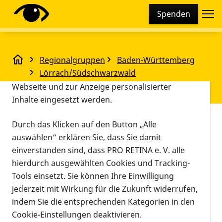
Cookie-Einstellungen
Spenden
Diese Webseite setzt verschiedene Cookies und
Tracking-Tools ein. Dies beinhaltet Cookies und
Tracking-Tools, die für den Betrieb der Webseite
Regionalgruppen
Baden-Württemberg
technisch notwendig sind, die zu statistischen
Selbstverteidigungskurs
Lörrach/Südschwarzwald
Zwecken sowie zur besseren Bedienbarkeit der
Selbstverteidigungskurs
Webseite und zur Anzeige personalisierter
Inhalte eingesetzt werden.
Vorlesen
Durch das Klicken auf den Button „Alle
auswählen“ erklären Sie, dass Sie damit
einverstanden sind, dass PRO RETINA e. V. alle
hierdurch ausgewählten Cookies und Tracking-
Tools einsetzt. Sie können Ihre Einwilligung
jederzeit mit Wirkung für die Zukunft widerrufen,
indem Sie die entsprechenden Kategorien in den
Cookie-Einstellungen deaktivieren.