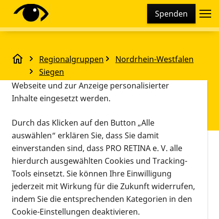
Cookie-Einstellungen
Spenden
Diese Webseite setzt verschiedene Cookies und
Tracking-Tools ein. Dies beinhaltet Cookies und
Tracking-Tools, die für den Betrieb der Webseite
Regionalgruppen
Nordrhein-Westfalen
technisch notwendig sind, die zu statistischen
Regionalgruppentreffen zum Thema "Mobilität mit
Siegen
Zwecken sowie zur besseren Bedienbarkeit der
Regionalgruppentreffen zum
Webseite und zur Anzeige personalisierter
Inhalte eingesetzt werden.
Thema "Mobilität mit
Sehbehinderung und Blindheit"
Durch das Klicken auf den Button „Alle
auswählen“ erklären Sie, dass Sie damit
einverstanden sind, dass PRO RETINA e. V. alle
Vorlesen
hierdurch ausgewählten Cookies und Tracking-
14.09.2024, 10:00
Konferenz "Paratötischer
Veranstaltungsort
Tools einsetzt. Sie können Ihre Einwilligung
Uhr
–
12:00 Uhr
NRW", Siegen-Weidenau
Informationen zum Termin
jederzeit mit Wirkung für die Zukunft widerrufen,
indem Sie die entsprechenden Kategorien in den
Veranstaltung "Mobil mit Sehbehinderung
Cookie-Einstellungen deaktivieren.