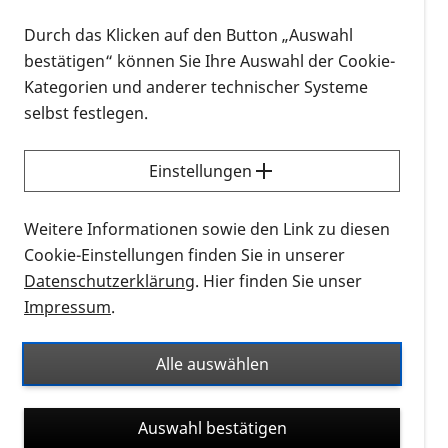
oder Blindheit" der PRO RETINA am 14.
Durch das Klicken auf den Button „Auswahl
September 2024
bestätigen“ können Sie Ihre Auswahl der Cookie-
Kategorien und anderer technischer Systeme
Sie verletzen sich oft, weil Sie Stufen übersehen oder
selbst festlegen.
gegen Schilder
Einstellungen
stoßen?
Weitere Informationen sowie den Link zu diesen
Oder Sie trauen sich nicht mehr, alleine Ihre
Cookie-Einstellungen finden Sie in unserer
Wohnung zu verlassen?
Datenschutzerklärung
. Hier finden Sie unser
Impressum
.
Der Grund hierfür ist Ihre Sehbehinderung oder
Blindheit?
Alle auswählen
Es gibt einen Ausweg aus Ihrer stark
eingeschränkten Mobilität:
Auswahl bestätigen