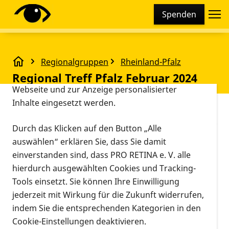
Cookie-Einstellungen
Spenden
Diese Webseite setzt verschiedene Cookies und
Tracking-Tools ein. Dies beinhaltet Cookies und
Tracking-Tools, die für den Betrieb der Webseite
Regionalgruppen
Rheinland-Pfalz
technisch notwendig sind, die zu statistischen
Regional Treff Pfalz Februar 2024
Regional Treff Pfalz Februar 2024
Zwecken sowie zur besseren Bedienbarkeit der
Webseite und zur Anzeige personalisierter
Inhalte eingesetzt werden.
Vorlesen
Limburgerhof
Durch das Klicken auf den Button „Alle
24.02.2024, 13:00 Uhr
–
16:00 Uhr
Veranstaltungsort
Informationen zum Termin
auswählen“ erklären Sie, dass Sie damit
einverstanden sind, dass PRO RETINA e. V. alle
Am Samstag, 24.02.2024, treffen wir uns von 13:00
hierdurch ausgewählten Cookies und Tracking-
Uhr bis 16:00Uhr.
Tools einsetzt. Sie können Ihre Einwilligung
jederzeit mit Wirkung für die Zukunft widerrufen,
Hier können Betroffene und Angehörige sich
indem Sie die entsprechenden Kategorien in den
untereinander
Cookie-Einstellungen deaktivieren.