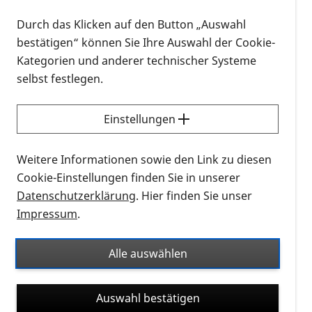
austauschen und über aktuelle Themen sprechen.
Durch das Klicken auf den Button „Auswahl
Gäste sind herzlich willkommen.
bestätigen“ können Sie Ihre Auswahl der Cookie-
Kategorien und anderer technischer Systeme
Anmeldung:
selbst festlegen.
Wolfgang Schweinfurth
Einstellungen
Telefon: (0 61 36) 85 05 79
Weitere Informationen sowie den Link zu diesen
Cookie-Einstellungen finden Sie in unserer
Datenschutzerklärung
. Hier finden Sie unser
E-mail Kontakt mit Wolfgang Schweinfurth
Impressum
.
Alle auswählen
Auswahl bestätigen
24.02.2024, 13:00 Uhr
–
16:00 Uhr
-
Kalendereintrag