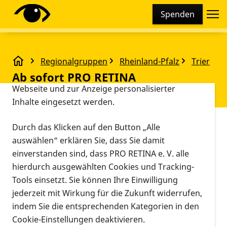
Cookie-Einstellungen
Spenden
Diese Webseite setzt verschiedene Cookies und
Tracking-Tools ein. Dies beinhaltet Cookies und
Tracking-Tools, die für den Betrieb der Webseite
Regionalgruppen
Rheinland-Pfalz
Trier
technisch notwendig sind, die zu statistischen
Ab sofort PRO RETINA Sprechstunde in Daun
Ab sofort PRO RETINA
Zwecken sowie zur besseren Bedienbarkeit der
Webseite und zur Anzeige personalisierter
Sprechstunde in Daun
Inhalte eingesetzt werden.
Vorlesen
Durch das Klicken auf den Button „Alle
Flyer zur Netzhautsprechstunde in Daun
auswählen“ erklären Sie, dass Sie damit
einverstanden sind, dass PRO RETINA e. V. alle
hierdurch ausgewählten Cookies und Tracking-
Tools einsetzt. Sie können Ihre Einwilligung
jederzeit mit Wirkung für die Zukunft widerrufen,
indem Sie die entsprechenden Kategorien in den
Cookie-Einstellungen deaktivieren.