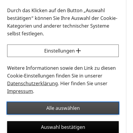
Durch das Klicken auf den Button „Auswahl
bestätigen“ können Sie Ihre Auswahl der Cookie-
Kategorien und anderer technischer Systeme
selbst festlegen.
Netzhautsprechstunde in Daun
Einstellungen
Flyer zur Netzhautsprechstunde in Daun an
jedem ersten Montag im Monat von 14.00 bis
Weitere Informationen sowie den Link zu diesen
16.30 Uhr
Cookie-Einstellungen finden Sie in unserer
Datenschutzerklärung
. Hier finden Sie unser
5 MB
Download
Impressum
.
Alle auswählen
Auswahl bestätigen