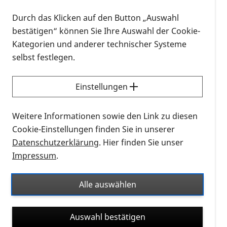
Gentherapie beim Usher-Syndrom vom Typ I B.
Durch das Klicken auf den Button „Auswahl
Was ist das Usher-Syndrom vom Typ I B?
bestätigen“ können Sie Ihre Auswahl der Cookie-
Kategorien und anderer technischer Systeme
Darunter bezeichnet man die Kombination von
selbst festlegen.
angeborener Gehörlosigkeit mit überwiegend in der
frühen Kindheit einsetzender Netzhautdystrophie.
Beim Usher-Syndrom Typ I unterscheidet man
Einstellungen
insgesamt 7 Typen (A-G).
Weitere Informationen sowie den Link zu diesen
Eine Heilung gibt es bisher nicht. In den
USA
und der
Cookie-Einstellungen finden Sie in unserer
EU
gibt es ca. 8.000 Menschen mit Usher-Syndrom
Datenschutzerklärung
. Hier finden Sie unser
vom Typ I B.
Impressum
.
Was sind
Orphan Drugs
und seltene
Erkrankungen?
Alle auswählen
Als
Orphan Drugs
(orphan = Waise) stuft die EU-
Auswahl bestätigen
Kommission Arzneimittel für die Behandlung