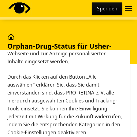
Cookie-Einstellungen
Spenden
Diese Webseite setzt verschiedene Cookies und
Tracking-Tools ein. Dies beinhaltet Cookies und
Tracking-Tools, die für den Betrieb der Webseite
technisch notwendig sind, die zu statistischen
Orphan-Drug-Status für Usher-Gentherapie
Orphan-Drug-Status für Usher-
Zwecken sowie zur besseren Bedienbarkeit der
Gentherapie
Webseite und zur Anzeige personalisierter
Inhalte eingesetzt werden.
Vorlesen
Durch das Klicken auf den Button „Alle
auswählen“ erklären Sie, dass Sie damit
Gentherapie für Usher-Syndrom Typ
einverstanden sind, dass PRO RETINA e. V. alle
I B:
Orphan-Drug-Status
hierdurch ausgewählten Cookies und Tracking-
Tools einsetzt. Sie können Ihre Einwilligung
Die Europäische Arzneimittelagentur vergibt einer
jederzeit mit Wirkung für die Zukunft widerrufen,
Biotech-Firma aus Großbritannien den "
Orphan-
indem Sie die entsprechenden Kategorien in den
Drug-Status
" für die Weiterentwicklung einer
Cookie-Einstellungen deaktivieren.