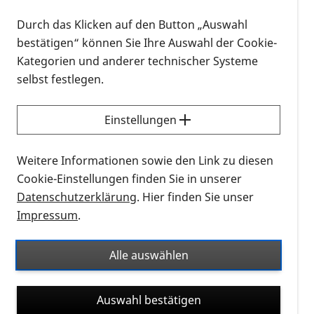
Ergebnisse aus der Langzeit-
Durch das Klicken auf den Button „Auswahl
Nachbeobachtungsstudie REMAIN (NCT06162585)
bestätigen“ können Sie Ihre Auswahl der Cookie-
mit der optogenetischen Therapie MCO-010 bei
Kategorien und anderer technischer Systeme
Patientinnen und Patienten mit fortgeschrittener
selbst festlegen.
Retinitis pigmentosa berichtet.
Der REMAIN Studie vorausgegangen ist die RESTORE
Einstellungen
Studie (NCT04945772). Zu MCO-010 und die
RESTORE Studie sind Forschungsnewsletter am
Weitere Informationen sowie den Link zu diesen
04.10.2024
,
28.07.2025
und
17.09.2025
erschienen.
Cookie-Einstellungen finden Sie in unserer
Datenschutzerklärung
. Hier finden Sie unser
Nach Abschluss der RESTORE Studie waren
Impressum
.
Patientinnen und Patienten berechtigt, ab der
einhundertsten Woche die Studie unter dem Namen
Alle auswählen
REMAIN Studie fortzusetzen.
Auswahl bestätigen
Bereits ein Jahr (Woche 52) nach der über eine